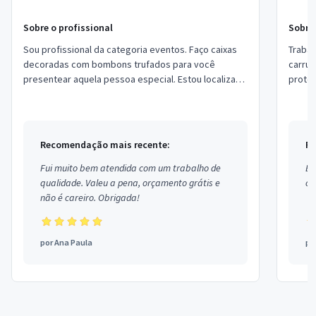
Sobre o profissional
Sobre 
Sou profissional da categoria eventos. Faço caixas
Trabalho co
decoradas com bombons trufados para você
carrusel ani
presentear aquela pessoa especial. Estou localizado
protet
em Tailândia-PA. Meu contato (91) 984461486
filhio
Recomendação mais recente:
Re
Fui muito bem atendida com um trabalho de
Ex
qualidade. Valeu a pena, orçamento grátis e
co
não é careiro. Obrigada!
por
Ana Paula
po