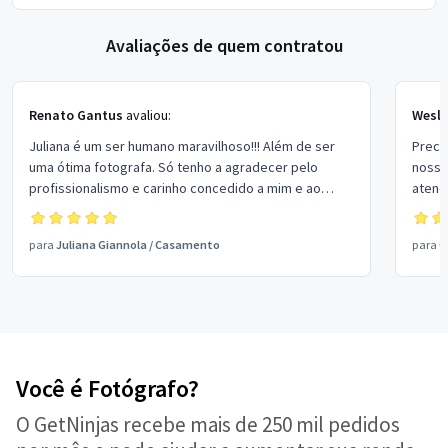
Avaliações de quem contratou
Renato Gantus
avaliou:
Wesle
Juliana é um ser humano maravilhoso!!! Além de ser
Preci
uma ótima fotografa. Só tenho a agradecer pelo
nosso
profissionalismo e carinho concedido a mim e ao
atend
trabalho que contrarei.
ótima 
quali
para
Juliana Giannola
/
Casamento
para
C
ficar
para 
Você é Fotógrafo?
O GetNinjas recebe mais de 250 mil pedidos