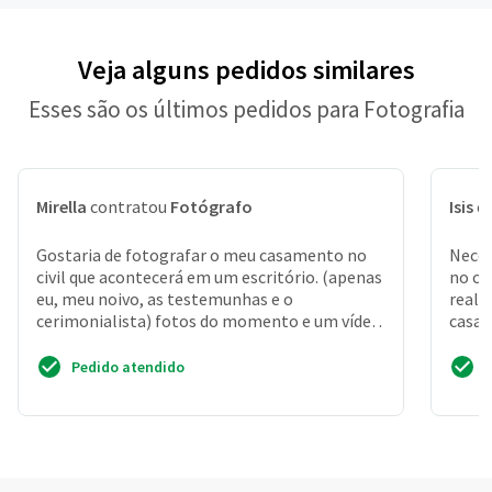
Veja alguns pedidos similares
Esses são os últimos pedidos para Fotografia
Mirella
contratou
Fotógrafo
Isis
c
Gostaria de fotografar o meu casamento no
Neces
civil que acontecerá em um escritório. (apenas
no ca
eu, meu noivo, as testemunhas e o
reali
cerimonialista) fotos do momento e um vídeo
casam
simples, sem edições...
20 no
Pedido atendido