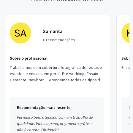
Samanta
0 recomendações
Sobre o profissional
Sobre 
Trabalhamos com cobertura fotográfica de festas e
Ensai
eventos e ensaios em geral! Pré wedding, Ensaio
Gestante, Newborn... Atendemos todos os tipos de
público, tanto infantil quanto adu...
Recomendação mais recente:
Re
Fui muito bem atendida com um trabalho de
Ex
qualidade. Valeu a pena, orçamento grátis e
co
não é careiro. Obrigada!