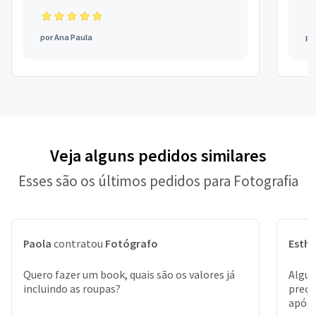
por
Ana Paula
po
Veja alguns pedidos similares
Esses são os últimos pedidos para Fotografia
Paola
contratou
Fotógrafo
Esthe
Quero fazer um book, quais são os valores já
Algué
incluindo as roupas?
preço
após 