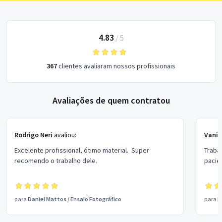
4.83
/
5
367
clientes avaliaram nossos profissionais
Avaliações de quem contratou
Rodrigo Neri
avaliou:
Vania
Excelente profissional, ótimo material. Super
Traba
recomendo o trabalho dele.
pacien
para
Daniel Mattos
/
Ensaio Fotográfico
para
P