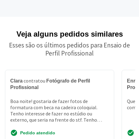
Veja alguns pedidos similares
Esses são os últimos pedidos para Ensaio de
Perfil Profissional
contratou
Clara
Fotógrafo de Perfil
Enri
Profissional
Profi
Boa noite! gostaria de fazer fotos de
Quero
formatura com beca na cadeira coloquial.
como 
Tenho interesse de fazer no estúdio ou
externo, que seria na frente do stf. Tenho
interesse em pelo menos um...
Pedido atendido