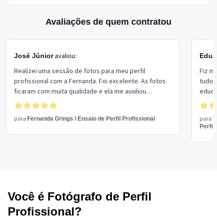
Avaliações de quem contratou
avaliou:
José Júnior
Edua
Realizei uma sessão de fotos para meu perfil
Fiz m
profissional com a Fernanda. Foi excelente. As fotos
tudo 
ficaram com muita qualidade e ela me auxiliou
educa
bastante durante a sessão. Foi um investimento
paciê
super acertado. Nota 10.
e a qu
para
para
Fernanda Grings
/
Ensaio de Perfil Profissional
E
boa.
Perfil
Você é Fotógrafo de Perfil
Profissional?