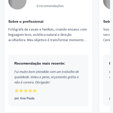
0 recomendações
Sobre o profissional
Sobre
Fotógrafa de casais e famílias, criando ensaios com
Sou pr
linguagem leve, estética natural e direção
serviç
acolhedora. Meu objetivo é transformar momentos
Cerimo
reais em imagens elegantes e afetivas, valor...
e Cope
Recomendação mais recente:
R
Fui muito bem atendida com um trabalho de
Ex
qualidade. Valeu a pena, orçamento grátis e
co
não é careiro. Obrigada!
por
Ana Paula
p