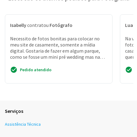
Isabelly
contratou
Fotógrafo
Luan
Necessito de fotos bonitas para colocar no
Na ve
meu site de casamente, somente a mídia
fotos
digital. Gostaria de fazer em algum parque,
casam
como se fosse um mini pré wedding mas na
quer 
verdade seria apenas...
condi
Pedido atendido
Serviços
Assistência Técnica