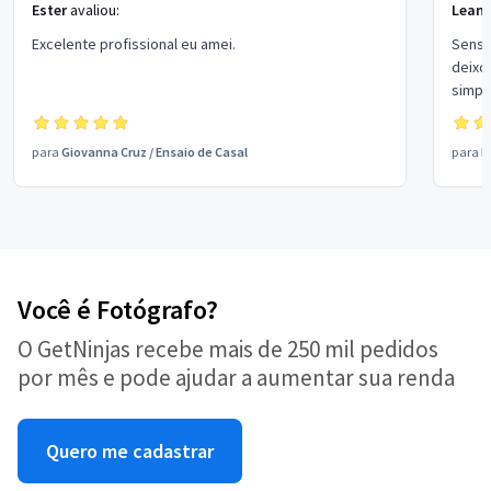
Ester
avaliou:
Lean
Excelente profissional eu amei.
Sensac
deixo
simpática, p
Supe
para
Giovanna Cruz
/
Ensaio de Casal
para
P
Você é Fotógrafo?
O GetNinjas recebe mais de 250 mil pedidos
por mês e pode ajudar a aumentar sua renda
Quero me cadastrar