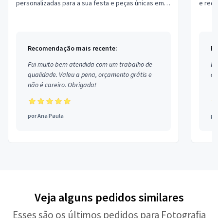
personalizadas para a sua festa e peças únicas em
e rede
impressão 3D.
de Site
Recomendação mais recente:
Re
Fui muito bem atendida com um trabalho de
Ex
qualidade. Valeu a pena, orçamento grátis e
co
não é careiro. Obrigada!
por
Ana Paula
po
Veja alguns pedidos similares
Esses são os últimos pedidos para Fotografia