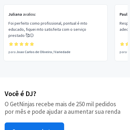
Juliana
avaliou:
Paulo
Foi perfeito como profissional, pontual é mto
Respons
educado, fiquei mto satisfeita com o serviço
adequ
prestado 🥰😊
para
Joao Carlos de Oliveira
/
Variedade
para
G
Você é DJ?
O GetNinjas recebe mais de 250 mil pedidos
por mês e pode ajudar a aumentar sua renda