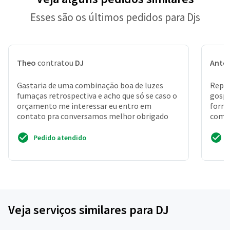
Esses são os últimos pedidos para Djs
Theo
contratou
DJ
Antô
Gastaria de uma combinação boa de luzes
Reper
fumaças retrospectiva e acho que só se caso o
gospel
orçamento me interessar eu entro em
forma
contato pra conversamos melhor obrigado
compl
chuva 
Pedido atendido
Veja serviços similares para DJ