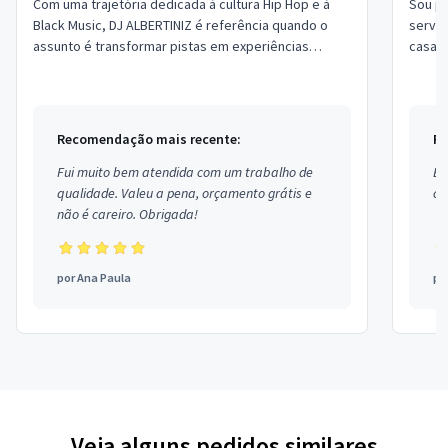
Com uma trajetória dedicada à cultura Hip Hop e à
Sou pr
Black Music, DJ ALBERTINIZ é referência quando o
serviços rel
assunto é transformar pistas em experiências
casamen
únicas. Apaixonado pelos beats, scratches e...
Recomendação mais recente:
Re
Fui muito bem atendida com um trabalho de
Ex
qualidade. Valeu a pena, orçamento grátis e
co
não é careiro. Obrigada!
por
Ana Paula
po
Veja alguns pedidos similares