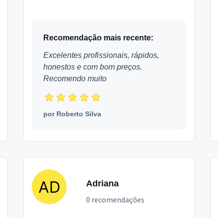
filho sempre quis com menor preço ateliê de
afestas Eh Pic locali...
Recomendação mais recente:
Excelentes profissionais, rápidos,
honestos e com bom preços.
Recomendo muito
por
Roberto Silva
Adriana
0 recomendações