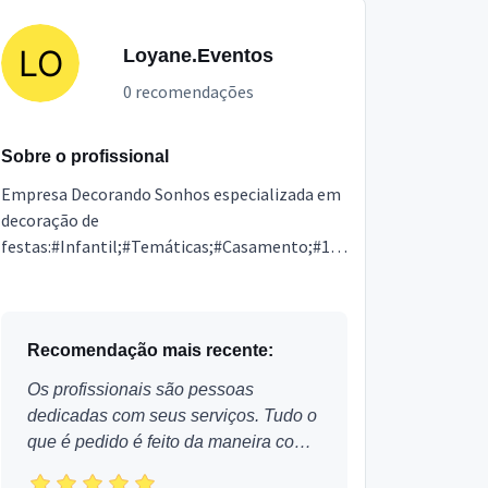
Loyane.Eventos
0 recomendações
Sobre o profissional
Empresa Decorando Sonhos especializada em
decoração de
festas:#Infantil;#Temáticas;#Casamento;#15anosArte
em BalõesArranjos em flores
naturaisCerimonialBuffet Infantil
CompletoSolicite se...
Recomendação mais recente:
Os profissionais são pessoas
dedicadas com seus serviços. Tudo o
que é pedido é feito da maneira como
foi pedido. Aprovado!