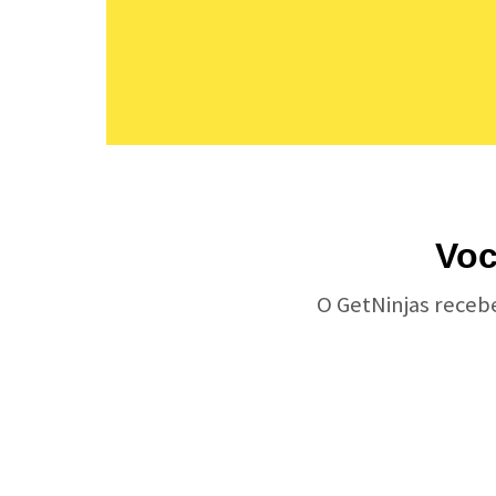
Voc
O GetNinjas receb