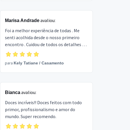
avaliou:
Marisa Andrade
Foi a melhor experiência de todas . Me
senti acolhida desde o nosso primeiro
encontro . Cuidou de todos os detalhes do
meu casamento deixando ele harmonioso
e aconchegante. Além de me ajudar a cada
para
Kely Tatiane
/
Casamento
minuto . Equipe maravilhosa escoheria
mil vezes .
avaliou:
Bianca
Doces incríveis!! Doces feitos com todo
primor, profissionalismo e amor do
mundo. Super recomendo.