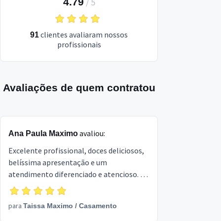
4.79
/
5
clientes avaliaram nossos
91
profissionais
Avaliações de quem contratou
avaliou:
Ana Paula Maximo
Excelente profissional, doces deliciosos,
belíssima apresentação e um
atendimento diferenciado e atencioso. É
fácil perceber que Taissa trabalha com
amor. Recomendo de olhos fechados!
para
Taissa Maximo
/
Casamento