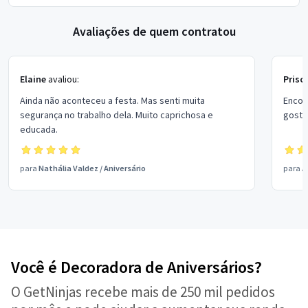
Avaliações de quem contratou
Elaine
avaliou:
Prisci
Ainda não aconteceu a festa. Mas senti muita
Encon
segurança no trabalho dela. Muito caprichosa e
educada.
para
Nathália Valdez
/
Aniversário
para
A
Você é Decoradora de Aniversários?
O GetNinjas recebe mais de 250 mil pedidos