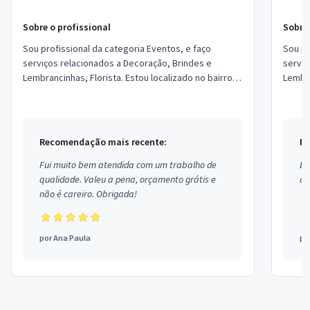
Sobre o profissional
Sobre 
Sou profissional da categoria Eventos, e faço
Sou pr
serviços relacionados a Decoração, Brindes e
serviç
Lembrancinhas, Florista. Estou localizado no bairro
Lembra
em Santa Isabel do Pará.
Vila S
Recomendação mais recente:
Re
Fui muito bem atendida com um trabalho de
Ex
qualidade. Valeu a pena, orçamento grátis e
co
não é careiro. Obrigada!
por
Ana Paula
po