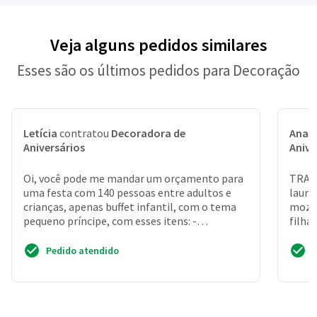
Veja alguns pedidos similares
Esses são os últimos pedidos para Decoração
Letícia
contratou
Decoradora de
Ana L
Aniversários
Anive
Oi, você pode me mandar um orçamento para
TRATA
uma festa com 140 pessoas entre adultos e
lauro
crianças, apenas buffet infantil, com o tema
mozar
pequeno príncipe, com esses itens: -
filha
forminhas para doces ...
Serao 
Pedido atendido