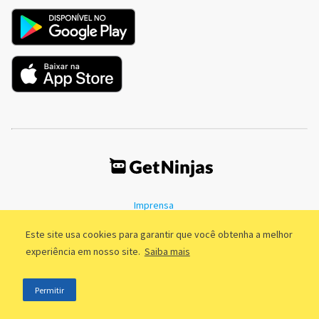
Imprensa
Termos de Uso
Política de Privacidade
Este site usa cookies para garantir que você obtenha a melhor
experiência em nosso site.
Saiba mais
©2011 - 2026, GetNinjas LTDA. CNPJ 55.744.877/0001-89 - Rua Dr.
Permitir
Fernandes Coelho, 85 - 3º andar - São Paulo/SP - Brasil