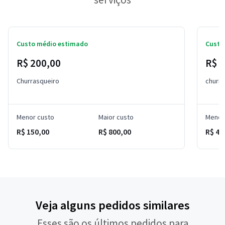
Custo médio estimado
Custo
R$ 200,00
R$ 6
Churrasqueiro
churra
Menor custo
Maior custo
Menor
R$ 150,00
R$ 800,00
R$ 45
Veja alguns pedidos similares
Esses são os últimos pedidos para