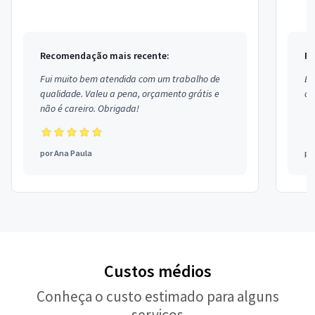
Freitas.
Recomendação mais recente:
Re
Fui muito bem atendida com um trabalho de
Ex
qualidade. Valeu a pena, orçamento grátis e
co
não é careiro. Obrigada!
por
Ana Paula
po
Custos médios
Conheça o custo estimado para alguns
serviços