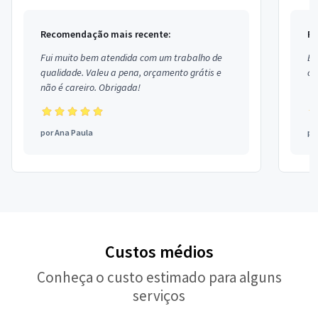
Recomendação mais recente:
Re
Fui muito bem atendida com um trabalho de
Ex
qualidade. Valeu a pena, orçamento grátis e
co
não é careiro. Obrigada!
por
Ana Paula
po
Custos médios
Conheça o custo estimado para alguns
serviços