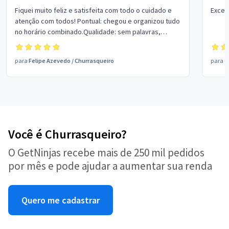
Fiquei muito feliz e satisfeita com todo o cuidado e
Excel
atenção com todos! Pontual: chegou e organizou tudo
no horário combinado.Qualidade: sem palavras,
carnes todas de primeira, alimentos bem feitos, o
vinagrete cortado tão pequeno perfeito, arroz
para
Felipe Azevedo
/
Churrasqueiro
para
G
saboroso, salada de maionese… tudo coloca em
recipiente com tampas e tudo muito limpo! Impecável
Você é Churrasqueiro?
O GetNinjas recebe mais de 250 mil pedidos
por mês e pode ajudar a aumentar sua renda
Quero me cadastrar