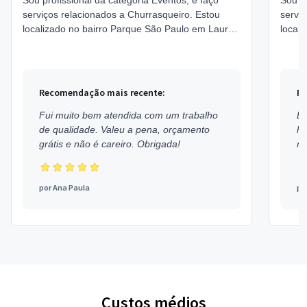
Sou profissional da categoria Eventos, e faço
Sou pr
serviços relacionados a Churrasqueiro. Estou
servi
localizado no bairro Parque São Paulo em Lauro
de Freitas.
Recomendação mais recente:
Re
Fui muito bem atendida com um trabalho
Ex
de qualidade. Valeu a pena, orçamento
h
grátis e não é careiro. Obrigada!
mu
por
Ana Paula
po
Custos médios