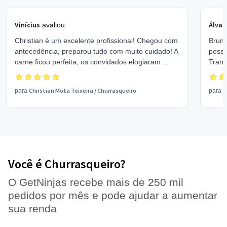
Vinícius
Álvar
avaliou:
Christian é um excelente profissional! Chegou com
Bruno
antecedência, preparou tudo com muito cuidado! A
pesso
carne ficou perfeita, os convidados elogiaram
Trans
muito! Recomendo!!
suces
Christian Mota Teixeira
/
Churrasqueiro
B
para
para
Você é Churrasqueiro?
O GetNinjas recebe mais de 250 mil
pedidos por mês e pode ajudar a aumentar
sua renda