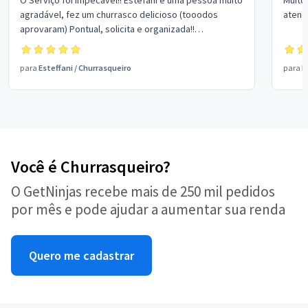
O Serviço foi impecável!! Estefani é uma pessoa muito
Muito 
agradável, fez um churrasco delicioso (tooodos
atendi
aprovaram) Pontual, solicita e organizada!!
Recomento muito, aquele tipo de profissional que
realmente tira as preocupações com as coisinhas da
para
Esteffani
/
Churrasqueiro
para
B
festa da nossa cabeça!!
Você é Churrasqueiro?
O GetNinjas recebe mais de 250 mil pedidos
por mês e pode ajudar a aumentar sua renda
Quero me cadastrar