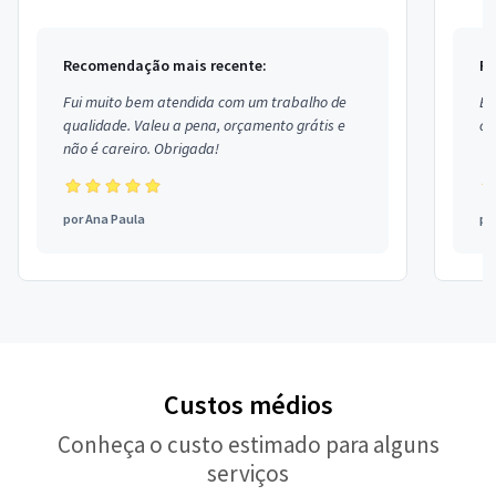
Recomendação mais recente:
Re
Fui muito bem atendida com um trabalho de
Ex
qualidade. Valeu a pena, orçamento grátis e
co
não é careiro. Obrigada!
por
Ana Paula
po
Custos médios
Conheça o custo estimado para alguns
serviços