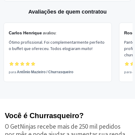
Avaliações de quem contratou
avaliou:
Carlos Henrique
Rose
Ótimo profissional. Foi complementarmente perfeito
Pante
o buffet que ofereceu. Todos elogiaram muito!
profi
churr
acompanhado
Serás
para
para
Antônio Mazieiro
/
Churrasqueiro
J
Você é Churrasqueiro?
O GetNinjas recebe mais de 250 mil pedidos
por mês e pode ajudar a aumentar sua renda