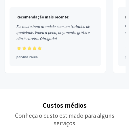
Recomendação mais recente:
Re
Fui muito bem atendida com um trabalho de
Ex
qualidade. Valeu a pena, orçamento grátis e
co
não é careiro. Obrigada!
por
Ana Paula
po
Custos médios
Conheça o custo estimado para alguns
serviços