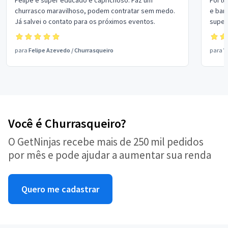
Felipe é super educado e caprichoso. Faz um
Foi t
churrasco maravilhoso, podem contratar sem medo.
e bar
Já salvei o contato para os próximos eventos.
super
quali
também
para
Felipe Azevedo
/
Churrasqueiro
para
V
com c
Você é Churrasqueiro?
O GetNinjas recebe mais de 250 mil pedidos
por mês e pode ajudar a aumentar sua renda
Quero me cadastrar