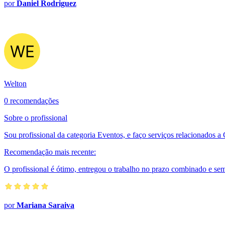
por
Daniel Rodriguez
Welton
0 recomendações
Sobre o profissional
Sou profissional da categoria Eventos, e faço serviços relacionados 
Recomendação mais recente:
O profissional é ótimo, entregou o trabalho no prazo combinado e se
por
Mariana Saraiva