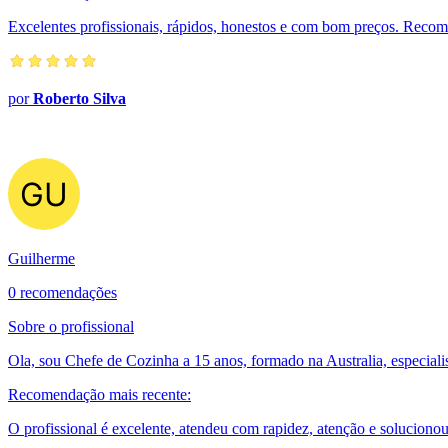
Excelentes profissionais, rápidos, honestos e com bom preços. Reco
por
Roberto Silva
Guilherme
0 recomendações
Sobre o profissional
Ola, sou Chefe de Cozinha a 15 anos, formado na Australia, especial
Recomendação mais recente:
O profissional é excelente, atendeu com rapidez, atenção e solucio