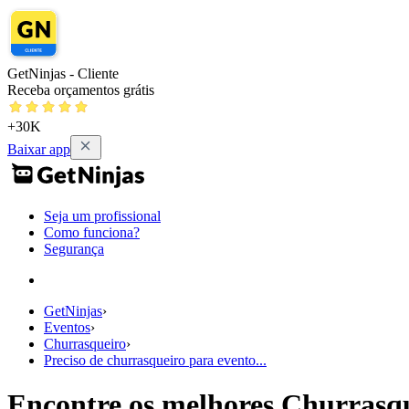
GetNinjas - Cliente
Receba orçamentos grátis
+30K
Baixar app
Seja um profissional
Como funciona?
Segurança
GetNinjas
›
Eventos
›
Churrasqueiro
›
Preciso de churrasqueiro para evento...
Encontre os melhores Churrasqu