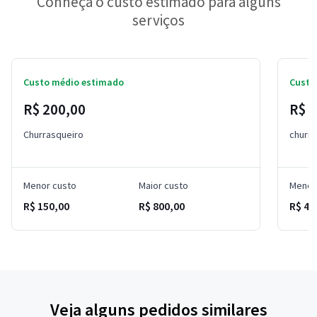
Conheça o custo estimado para alguns
serviços
Custo médio estimado
Custo
R$ 200,00
R$ 6
Churrasqueiro
churra
Menor custo
Maior custo
Menor
R$ 150,00
R$ 800,00
R$ 45
Veja alguns pedidos similares