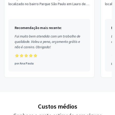
localizado no bairro Parque São Paulo em Lauro de
Freitas.
Recomendação mais recente:
Re
Fui muito bem atendida com um trabalho de
Ex
qualidade. Valeu a pena, orçamento grátis e
co
não é careiro. Obrigada!
por
Ana Paula
po
Custos médios