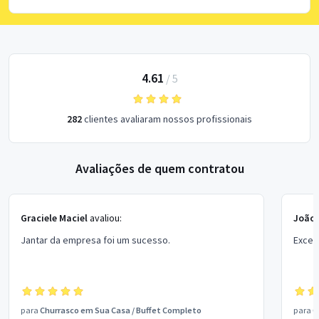
4.61
/
5
282
clientes avaliaram nossos profissionais
Avaliações de quem contratou
Graciele Maciel
avaliou:
João
Jantar da empresa foi um sucesso.
Excel
para
Churrasco em Sua Casa
/
Buffet Completo
para
C