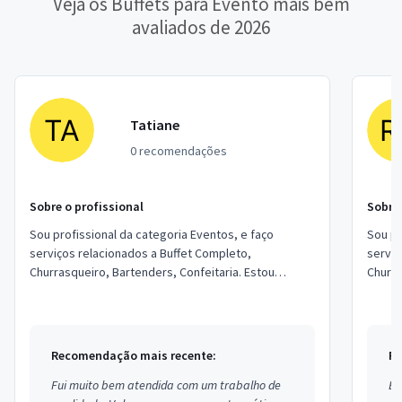
Veja os Buffets para Evento mais bem
avaliados de 2026
Tatiane
0 recomendações
Sobre o profissional
Sobre 
Sou profissional da categoria Eventos, e faço
Sou pr
serviços relacionados a Buffet Completo,
serviç
Churrasqueiro, Bartenders, Confeitaria. Estou
Churra
localizado no bairro Jardim Peri em São Paulo.
locali
Campi
Recomendação mais recente:
Re
Fui muito bem atendida com um trabalho de
Ex