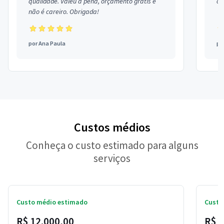
qualidade. Valeu a pena, orçamento grátis e
co
não é careiro. Obrigada!
por
Ana Paula
po
Custos médios
Conheça o custo estimado para alguns
serviços
Custo médio estimado
Custo
R$ 12.000,00
R$ 