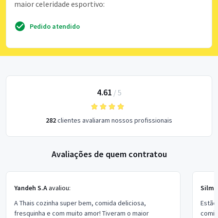
maior celeridade esportivo:
Pedido atendido
4.61
/
5
282
clientes avaliaram nossos profissionais
Avaliações de quem contratou
Yandeh S.A
avaliou:
Silma
A Thais cozinha super bem, comida deliciosa,
Estão
fresquinha e com muito amor! Tiveram o maior
comid