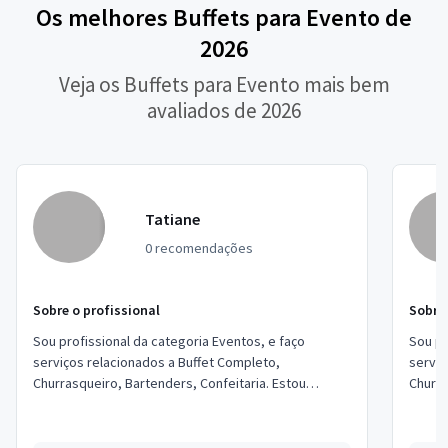
Os melhores Buffets para Evento de
2026
Veja os Buffets para Evento mais bem
avaliados de 2026
Tatiane
0 recomendações
Sobre o profissional
Sobre 
Sou profissional da categoria Eventos, e faço
Sou pr
serviços relacionados a Buffet Completo,
serviç
Churrasqueiro, Bartenders, Confeitaria. Estou
Churra
localizado no bairro Jardim Peri em São Paulo.
locali
Campi