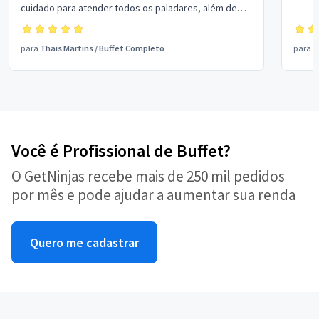
cuidado para atender todos os paladares, além de
adaptarem receitas veganas. A equipe nota 10, super
educados e prestativos. Contratei eles para a Apas
para
Thais Martins
/
Buffet Completo
para
B
Show e foram muito elogiados. Estão de parabéns!
Você é Profissional de Buffet?
O GetNinjas recebe mais de 250 mil pedidos
por mês e pode ajudar a aumentar sua renda
Quero me cadastrar