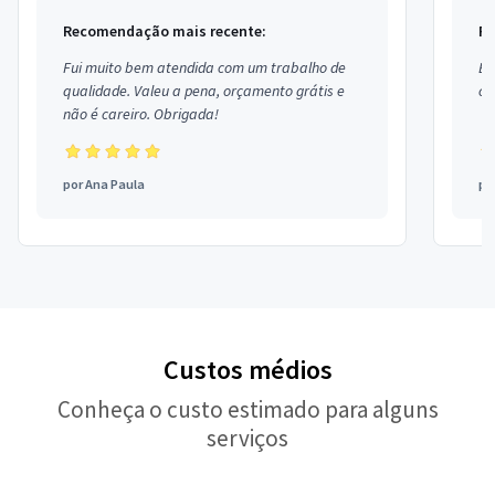
Recomendação mais recente:
Re
Fui muito bem atendida com um trabalho de
Ex
qualidade. Valeu a pena, orçamento grátis e
co
não é careiro. Obrigada!
por
Ana Paula
po
Custos médios
Conheça o custo estimado para alguns
serviços