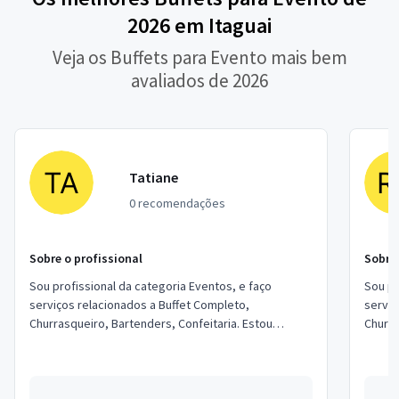
2026 em Itaguai
Veja os Buffets para Evento mais bem
avaliados de 2026
Tatiane
0 recomendações
Sobre o profissional
Sobre 
Sou profissional da categoria Eventos, e faço
Sou pr
serviços relacionados a Buffet Completo,
serviç
Churrasqueiro, Bartenders, Confeitaria. Estou
Churra
localizado no bairro Jardim Peri em São Paulo.
locali
Campi