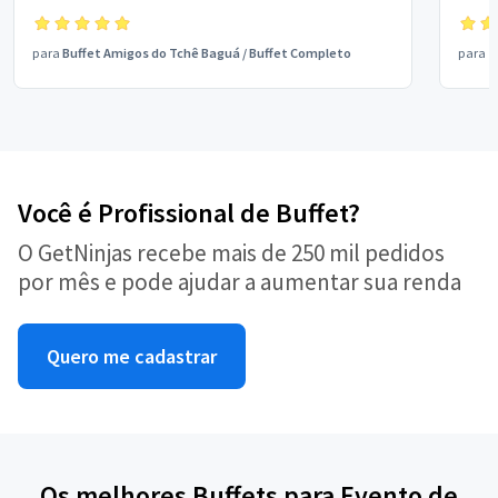
contar com seus serviços em outras oportunidades.
event
Parabéns e muito sucesso.
pelos
para
Buffet Amigos do Tchê Baguá
/
Buffet Completo
para
1
trabal
evnet
pudés
parab
Você é Profissional de Buffet?
O GetNinjas recebe mais de 250 mil pedidos
por mês e pode ajudar a aumentar sua renda
Quero me cadastrar
Os melhores Buffets para Evento de