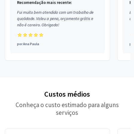
Recomendação mais recente:
Re
Fui muito bem atendida com um trabalho de
Ex
qualidade. Valeu a pena, orçamento grátis e
co
não é careiro. Obrigada!
por
Ana Paula
po
Custos médios
Conheça o custo estimado para alguns
serviços