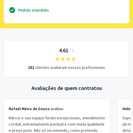
Pedido atendido
4.61
/
5
282
clientes avaliaram nossos profissionais
Avaliações de quem contratou
Rafael Meira de Souza
avaliou:
Hele
Márcio e sua equipe foram excepcionais, atendimento
Super
cordial, extremamente pontual e com muita qualidade
da mi
e preço justo. Não só recomendo, como pretendo
detal