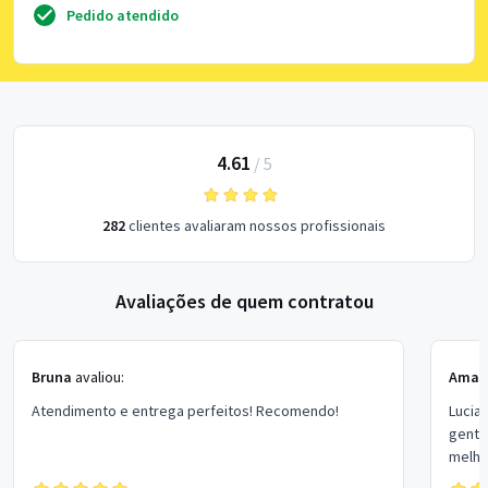
Pedido atendido
4.61
/
5
282
clientes avaliaram nossos profissionais
Avaliações de quem contratou
Bruna
avaliou:
Aman
Atendimento e entrega perfeitos! Recomendo!
Lucia
gentil
melho
desde