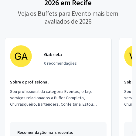
2026 em Recife
Veja os Buffets para Evento mais bem
avaliados de 2026
Gabriela
0 recomendações
Sobre o profissional
Sobre 
Sou profissional da categoria Eventos, e faço
Sou pr
serviços relacionados a Buffet Completo,
serviç
Churrasqueiro, Bartenders, Confeitaria. Estou
Churra
localizado no bairro Jardim Novo Cambuí em
locali
Hortolândia.
Recomendação mais recente:
Re