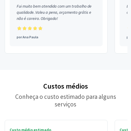
Fui muito bem atendida com um trabalho de
Ex
qualidade. Valeu a pena, orçamento grátis e
co
não é careiro. Obrigada!
por
Ana Paula
po
Custos médios
Conheça o custo estimado para alguns
serviços
Custo médio estimado
Custo