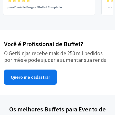
o últ
para
Danielle Borges
/
Buffet Completo
para
B
Certa
agora
Você é Profissional de Buffet?
O GetNinjas recebe mais de 250 mil pedidos
por mês e pode ajudar a aumentar sua renda
Quero me cadastrar
Os melhores Buffets para Evento de