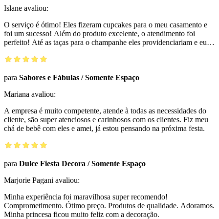
Islane
avaliou:
O serviço é ótimo! Eles fizeram cupcakes para o meu casamento e
foi um sucesso! Além do produto excelente, o atendimento foi
perfeito! Até as taças para o champanhe eles providenciariam e eu
tive a liberdade de escolher tudo, cores, sabor. Eles sabem como
atender os desejos do cliente. Recomendo a todos!
para
Sabores e Fábulas
/
Somente Espaço
Mariana
avaliou:
A empresa é muito competente, atende à todas as necessidades do
cliente, são super atenciosos e carinhosos com os clientes. Fiz meu
chá de bebê com eles e amei, já estou pensando na próxima festa.
para
Dulce Fiesta Decora
/
Somente Espaço
Marjorie Pagani
avaliou:
Minha experiência foi maravilhosa super recomendo!
Comprometimento. Ótimo preço. Produtos de qualidade. Adoramos.
Minha princesa ficou muito feliz com a decoração.