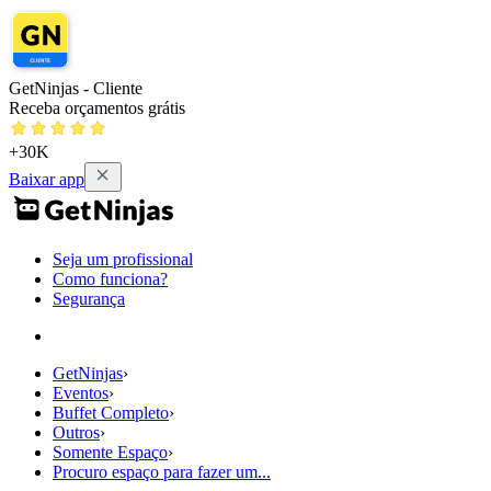
GetNinjas - Cliente
Receba orçamentos grátis
+30K
Baixar app
Seja um profissional
Como funciona?
Segurança
GetNinjas
›
Eventos
›
Buffet Completo
›
Outros
›
Somente Espaço
›
Procuro espaço para fazer um...