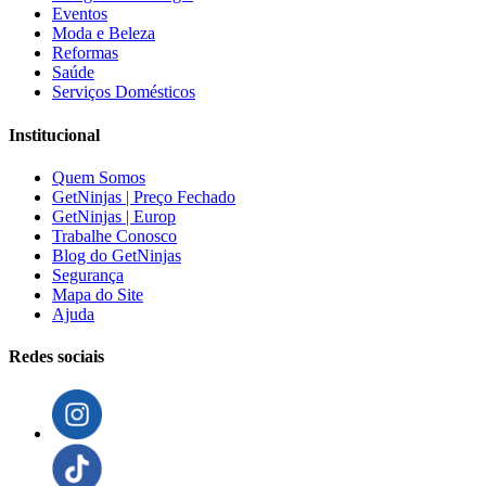
Eventos
Moda e Beleza
Reformas
Saúde
Serviços Domésticos
Institucional
Quem Somos
GetNinjas | Preço Fechado
GetNinjas | Europ
Trabalhe Conosco
Blog do GetNinjas
Segurança
Mapa do Site
Ajuda
Redes sociais