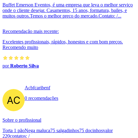
Buffet Emerson Eventos, é uma empresa que leva o melhor serviço
onde o cliente desejar. Casamentos, 15 anos, formatura, bailes, e
muitos outros.Temos o melhor preço do mercado.Contato: /...
Recomendação mais recente:
Excelentes profissionais, rápidos, honestos e com bom preços.
Recomendo muito
por
Roberto Silva
Acbfcaribenf
0 recomendações
Sobre o profissional
Torta 1 pãoNega maluca75 salgadinhos75 docinhosvalor
220contatos: /