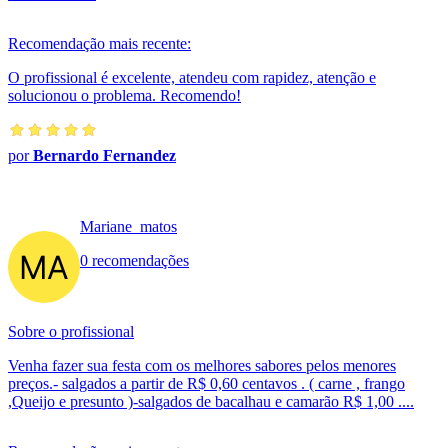
Recomendação mais recente:
O profissional é excelente, atendeu com rapidez, atenção e
solucionou o problema. Recomendo!
por
Bernardo Fernandez
Mariane_matos
0 recomendações
Sobre o profissional
Venha fazer sua festa com os melhores sabores pelos menores
preços.- salgados a partir de R$ 0,60 centavos . ( carne , frango
,Queijo e presunto )-salgados de bacalhau e camarão R$ 1,00 ....