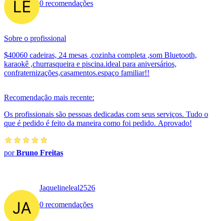
0 recomendações
Sobre o profissional
$40060 cadeiras, 24 mesas ,cozinha completa ,som Bluetooth,
karaokê ,churrasqueira e piscina.ideal para aniversários,
confraternizações,casamentos.espaço familiar!!
Recomendação mais recente:
Os profissionais são pessoas dedicadas com seus serviços. Tudo o
que é pedido é feito da maneira como foi pedido. Aprovado!
por
Bruno Freitas
Jaquelineleal2526
0 recomendações