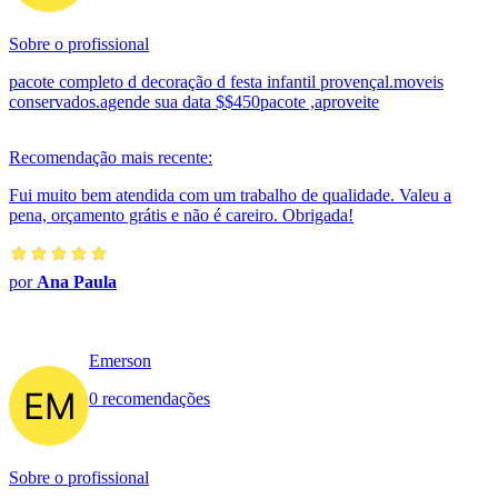
Sobre o profissional
pacote completo d decoração d festa infantil provençal.moveis
conservados.agende sua data $$450pacote ,aproveite
Recomendação mais recente:
Fui muito bem atendida com um trabalho de qualidade. Valeu a
pena, orçamento grátis e não é careiro. Obrigada!
por
Ana Paula
Emerson
0 recomendações
Sobre o profissional