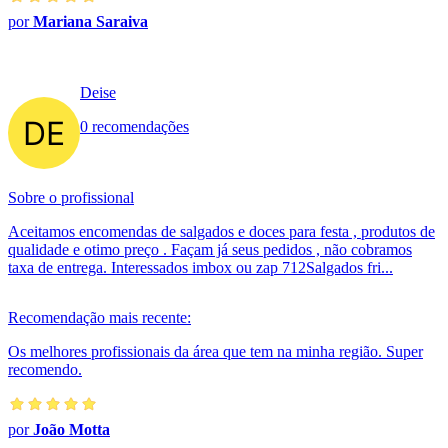
por
Mariana Saraiva
Deise
0 recomendações
Sobre o profissional
Aceitamos encomendas de salgados e doces para festa , produtos de
qualidade e otimo preço . Façam já seus pedidos , não cobramos
taxa de entrega. Interessados imbox ou zap 712Salgados fri...
Recomendação mais recente:
Os melhores profissionais da área que tem na minha região. Super
recomendo.
por
João Motta