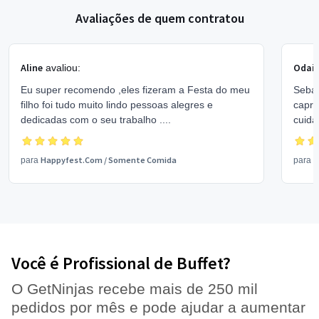
Avaliações de quem contratou
Aline
Odair
avaliou:
Eu super recomendo ,eles fizeram a Festa do meu
Sebas
filho foi tudo muito lindo pessoas alegres e
capri
dedicadas com o seu trabalho ....
cuida
e pre
Happyfest.Com
/
Somente Comida
S
para
para
Você é Profissional de Buffet?
O GetNinjas recebe mais de 250 mil
pedidos por mês e pode ajudar a aumentar