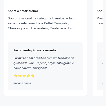
Sobre o profissional
Sobre 
Sou profissional da categoria Eventos, e faço
Procu
serviços relacionados a Buffet Completo,
casam
Churrasqueiro, Bartenders, Confeitaria. Estou
localizado no bairro Santa Cruz em Teresina.
Recomendação mais recente:
Re
Fui muito bem atendida com um trabalho de
Ex
qualidade. Valeu a pena, orçamento grátis e
co
não é careiro. Obrigada!
por
Ana Paula
po