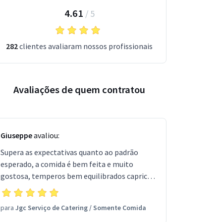
4.61
/
5
282
clientes avaliaram nossos profissionais
Avaliações de quem contratou
Giuseppe
avaliou:
Supera as expectativas quanto ao padrão
esperado, a comida é bem feita e muito
gostosa, temperos bem equilibrados capricho
em todos os detalhes e atendimento da
equipe excelente. Sem dúvida contratarei
para
Jgc Serviço de Catering
/
Somente Comida
novamente.