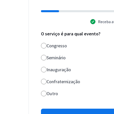
Receba a
O serviço é para qual evento?
Congresso
Seminário
Inauguração
Confraternização
Outro