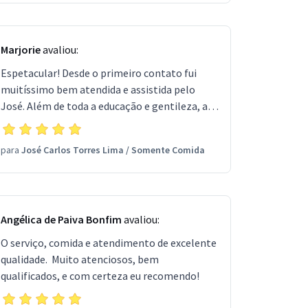
Marjorie
avaliou:
Espetacular! Desde o primeiro contato fui
muitíssimo bem atendida e assistida pelo
José. Além de toda a educação e gentileza, a
comida é SENSACIONAL! Tudo extremamente
gostoso, bem feito e de muita qualidade.
para
José Carlos Torres Lima
/
Somente Comida
Serviço impecável do início ao fim! Muito grata
pelo evento perfeito!
Angélica de Paiva Bonfim
avaliou:
O serviço, comida e atendimento de excelente
qualidade. Muito atenciosos, bem
qualificados, e com certeza eu recomendo!