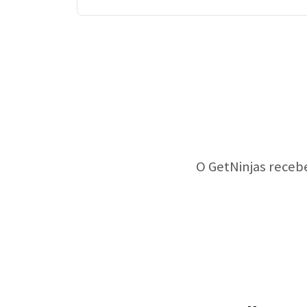
O GetNinjas receb