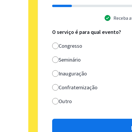
Receba a
O serviço é para qual evento?
Congresso
Seminário
Inauguração
Confraternização
Outro