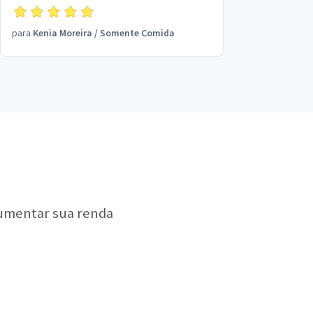
nesta maravilhosa feijoada.
Recomendo!!!!!
para
Kenia Moreira
/
Somente Comida
aumentar sua renda