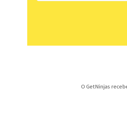
O GetNinjas receb