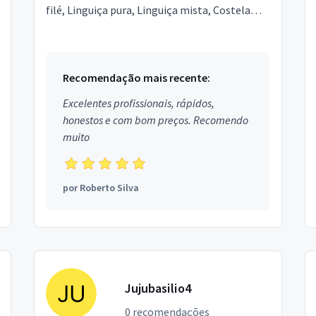
filé, Linguiça pura, Linguiça mista, Costela
recheada, Chuleta, Asinha de frango, Coxa de
frango, Pão de alho, ...
Recomendação mais recente:
Excelentes profissionais, rápidos,
honestos e com bom preços. Recomendo
muito
por
Roberto Silva
Jujubasilio4
0 recomendações