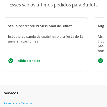
Esses são os últimos pedidos para Buffets
Stella
contratou
Profissional de Buffet
Augu
Estou precisando de cozinheiro pra festa de 15
Almoç
anos em campinas
tipos
passa
bombo
como
Pedido atendido
Serviços
Assistência Técnica