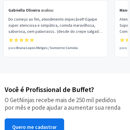
Gabriella Oliveira
avaliou:
Manoe
Do começo ao fim, atendimento impecável!! Equipe
Atend
super atenciosa e simpática, comida maravilhosa,
Super
saborosa, sem palavrasss.. (desde do crepe salgado
Comid
até o docinho), todos amaram!! Parabéns, muito
obrigada por fazerem parte desse momento tão
para
Bruna Lopes Melges
/
Somente Comida
para
J
importante para nós, fizeram toda a diferença 🙏🏼❤️
Com certeza contrataremos mais vezes, já estamos
contando com vocês anualmente 😂❤️
Você é Profissional de Buffet?
O GetNinjas recebe mais de 250 mil pedidos
por mês e pode ajudar a aumentar sua renda
Quero me cadastrar