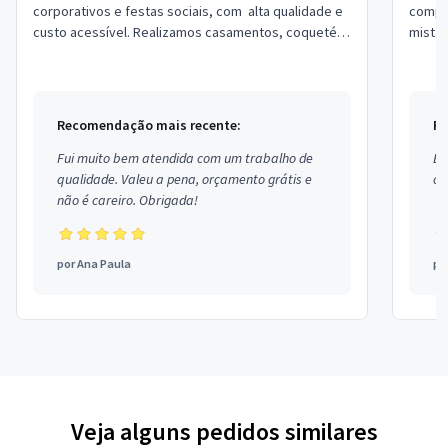
corporativos e festas sociais, com alta qualidade e
comple
custo acessível. Realizamos casamentos, coquetéis,
mista,
coffee-breaks, almoços, janta...
Coxa d
Recomendação mais recente:
Re
Fui muito bem atendida com um trabalho de
Ex
qualidade. Valeu a pena, orçamento grátis e
co
não é careiro. Obrigada!
por
Ana Paula
po
Veja alguns pedidos similares