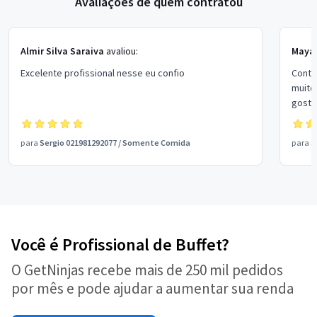
Avaliações de quem contratou
Almir Silva Saraiva
avaliou:
Mayar
Excelente profissional nesse eu confio
Contr
muito
gosto
para
Sergio 021981292077
/
Somente Comida
para
J
Você é Profissional de Buffet?
O GetNinjas recebe mais de 250 mil pedidos
por mês e pode ajudar a aumentar sua renda