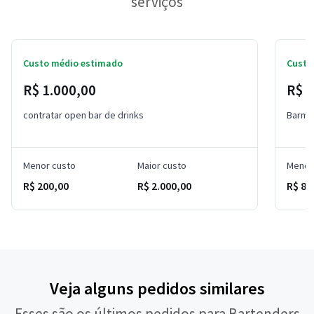
serviços
Custo médio estimado
Custo
R$ 1.000,00
R$ 
contratar open bar de drinks
Barma
Menor custo
Maior custo
Menor
R$ 200,00
R$ 2.000,00
R$ 80
Veja alguns pedidos similares
Esses são os últimos pedidos para Bartenders