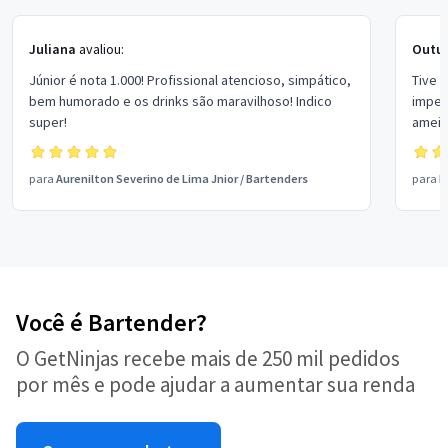
Juliana
avaliou:
Outuk
Júnior é nota 1.000! Profissional atencioso, simpático,
Tive 
bem humorado e os drinks são maravilhoso! Indico
impecá
super!
amei 
para
Aurenilton Severino de Lima Jnior
/
Bartenders
para
B
Você é Bartender?
O GetNinjas recebe mais de 250 mil pedidos
por mês e pode ajudar a aumentar sua renda