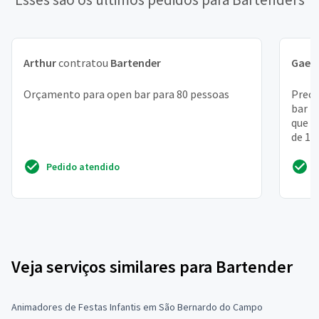
Arthur
contratou
Bartender
Gael
Orçamento para open bar para 80 pessoas
Preci
bar p
que t
de 15
Pedido atendido
Veja serviços similares para Bartender
Animadores de Festas Infantis em São Bernardo do Campo