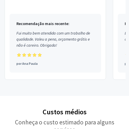
Recomendação mais recente:
Re
Fui muito bem atendida com um trabalho de
Ex
qualidade. Valeu a pena, orçamento grátis e
co
não é careiro. Obrigada!
por
Ana Paula
po
Custos médios
Conheça o custo estimado para alguns