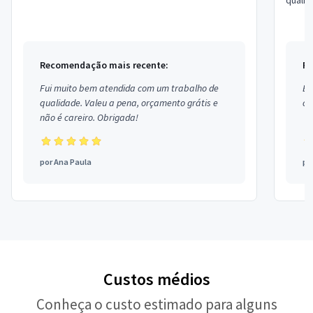
quali
Recomendação mais recente:
Re
Fui muito bem atendida com um trabalho de
Ex
qualidade. Valeu a pena, orçamento grátis e
co
não é careiro. Obrigada!
por
Ana Paula
po
Custos médios
Conheça o custo estimado para alguns