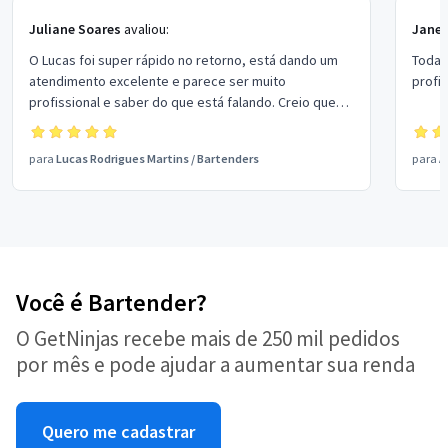
Juliane Soares
avaliou:
Jane
O Lucas foi super rápido no retorno, está dando um
Todas
atendimento excelente e parece ser muito
profis
profissional e saber do que está falando. Creio que
vai ser uma grande parceria.
para
Lucas Rodrigues Martins
/
Bartenders
para
A
Você é Bartender?
O GetNinjas recebe mais de 250 mil pedidos
por mês e pode ajudar a aumentar sua renda
Quero me cadastrar