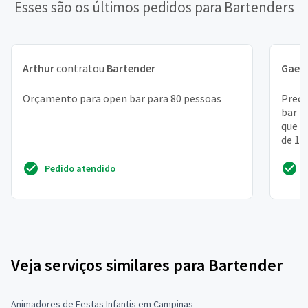
Esses são os últimos pedidos para Bartenders
Arthur
contratou
Bartender
Gael
Orçamento para open bar para 80 pessoas
Preci
bar p
que t
de 15
Pedido atendido
Veja serviços similares para Bartender
Animadores de Festas Infantis em Campinas