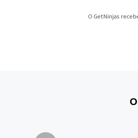
O GetNinjas receb
O