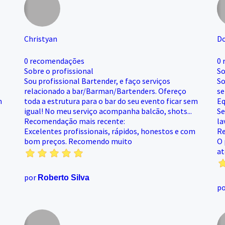
Christyan
D
0 recomendações
0 
Sobre o profissional
So
Sou profissional Bartender, e faço serviços
So
relacionado a bar/Barman/Bartenders. Ofereço
se
m
toda a estrutura para o bar do seu evento ficar sem
Eq
igual! No meu serviço acompanha balcão, shots...
Se
Recomendação mais recente:
la
Excelentes profissionais, rápidos, honestos e com
Re
bom preços. Recomendo muito
O 
at
por
Roberto Silva
p