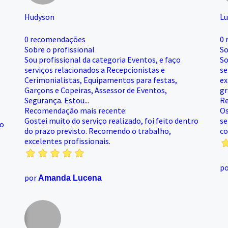
Hudyson
Lu
0 recomendações
0 
Sobre o profissional
So
Sou profissional da categoria Eventos, e faço
So
serviços relacionados a Recepcionistas e
se
Cerimonialistas, Equipamentos para festas,
ex
Garçons e Copeiras, Assessor de Eventos,
gr
Segurança. Estou...
Re
Recomendação mais recente:
Os
Gostei muito do serviço realizado, foi feito dentro
se
co
do prazo previsto. Recomendo o trabalho,
co
excelentes profissionais.
p
por
Amanda Lucena