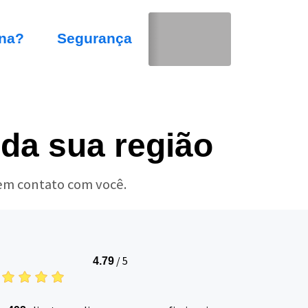
na?
Segurança
da sua região
 em contato com você.
/
5
4.79