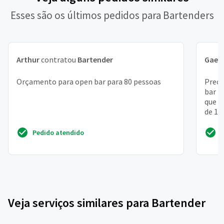
Esses são os últimos pedidos para Bartenders
Arthur
contratou
Bartender
Gael
Orçamento para open bar para 80 pessoas
Preci
bar p
que t
de 15
Pedido atendido
Veja serviços similares para Bartender