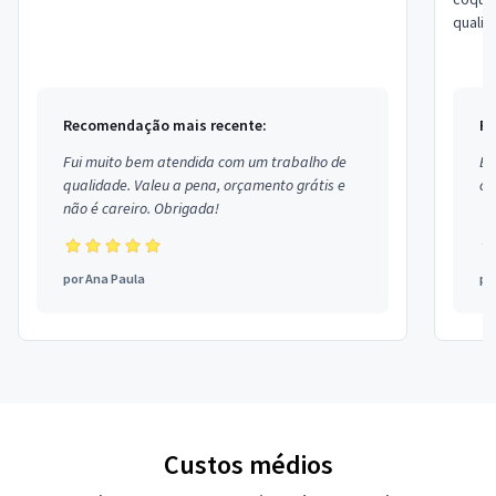
quali
Recomendação mais recente:
Re
Fui muito bem atendida com um trabalho de
Ex
qualidade. Valeu a pena, orçamento grátis e
co
não é careiro. Obrigada!
por
Ana Paula
po
Custos médios