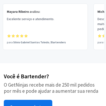
Mayara Ribeiro
avaliou:
Miche
Excelente serviço e atendimento.
Desde
muito
pedid
menin
educa
para
Silvio Gabriel Santos Toledo
/
Bartenders
para
H
O men
querí
especi
Você é Bartender?
O GetNinjas recebe mais de 250 mil pedidos
por mês e pode ajudar a aumentar sua renda