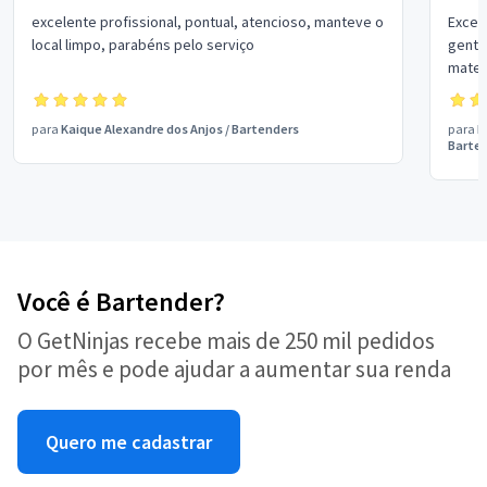
excelente profissional, pontual, atencioso, manteve o
Excel
local limpo, parabéns pelo serviço
genti
mater
outro
eventos. Extremamente pontua
para
Kaique Alexandre dos Anjos
/
Bartenders
para
P
prest
Barte
Pablo
Você é Bartender?
O GetNinjas recebe mais de 250 mil pedidos
por mês e pode ajudar a aumentar sua renda
Quero me cadastrar