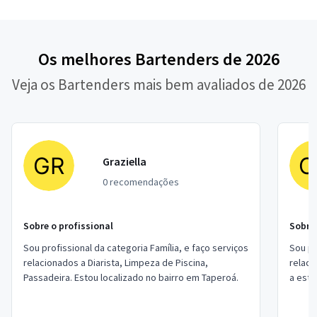
Os melhores Bartenders de 2026
Veja os Bartenders mais bem avaliados de 2026
Graziella
0 recomendações
Sobre o profissional
Sobre 
Sou profissional da categoria Família, e faço serviços
Sou pr
relacionados a Diarista, Limpeza de Piscina,
relacion
Passadeira. Estou localizado no bairro em Taperoá.
a estr
No meu