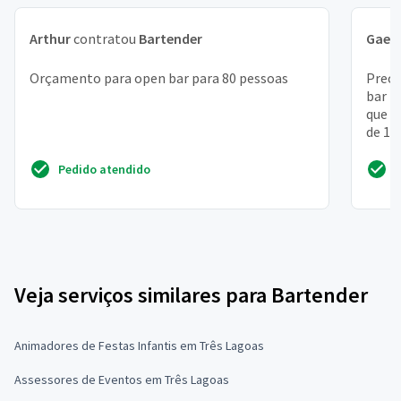
Arthur
contratou
Bartender
Gael
Orçamento para open bar para 80 pessoas
Preci
bar p
que t
de 15
Pedido atendido
Veja serviços similares para Bartender
Animadores de Festas Infantis em Três Lagoas
Assessores de Eventos em Três Lagoas