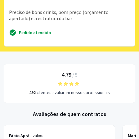
Preciso de bons drinks, bom preço (orçamento
apertado) e a estrutura do bar
Pedido atendido
4.79
/
5
492
clientes avaliaram nossos profissionais
Avaliações de quem contratou
Fábio Aprá
avaliou:
Maria