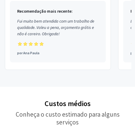
Recomendação mais recente:
Re
Fui muito bem atendida com um trabalho de
Ex
qualidade. Valeu a pena, orçamento grátis e
co
não é careiro. Obrigada!
por
Ana Paula
po
Custos médios
Conheça o custo estimado para alguns
serviços