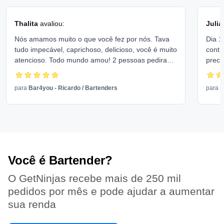
Thalita
avaliou:
Julia
Nós amamos muito o que você fez por nós. Tava
Dia 1
tudo impecável, caprichoso, delicioso, você é muito
contr
atencioso. Todo mundo amou! 2 pessoas pediram
preci
o contato, eu quero fazer no meu aniversário em
organ
dezembro de.novo. Foi um sonho! De verdade.
convi
para
Bar4you - Ricardo
/
Bartenders
para
E
demai
Você é Bartender?
O GetNinjas recebe mais de 250 mil
pedidos por mês e pode ajudar a aumentar
sua renda