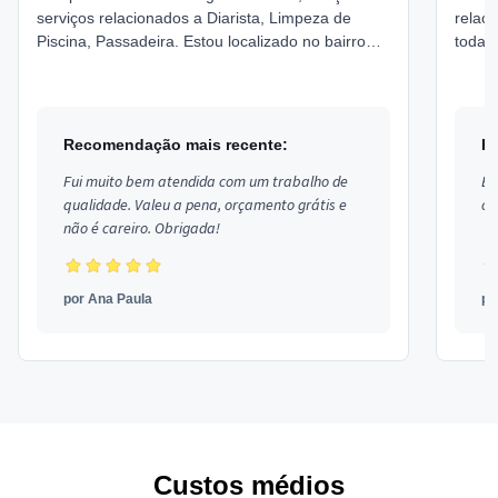
serviços relacionados a Diarista, Limpeza de
relaci
Piscina, Passadeira. Estou localizado no bairro
toda a
em Taperoá.
sem i
shots.
Recomendação mais recente:
R
Fui muito bem atendida com um trabalho de
Ex
qualidade. Valeu a pena, orçamento grátis e
co
não é careiro. Obrigada!
por
Ana Paula
p
Custos médios