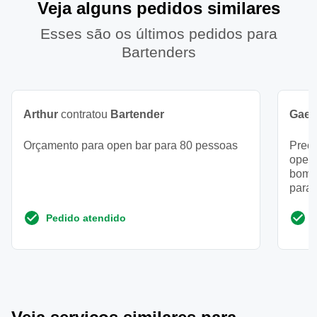
Veja alguns pedidos similares
Esses são os últimos pedidos para
Bartenders
Arthur
contratou
Bartender
Gael
Orçamento para open bar para 80 pessoas
Prec
open 
bom,
para 
Pedido atendido