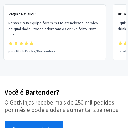
Regiane
avaliou:
Bruna
Renan e sua equipe foram muito atenciosos, serviço
Equip
de qualidade , todos adoraram os drinks feito! Nota
drink
10 !
para
Mode Drinks
/
Bartenders
para
P
Você é Bartender?
O GetNinjas recebe mais de 250 mil pedidos
por mês e pode ajudar a aumentar sua renda