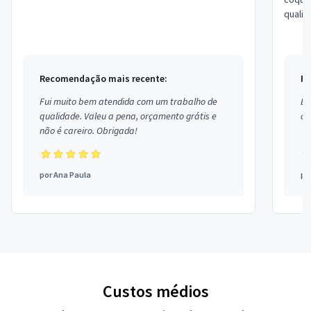
quali
Recomendação mais recente:
Re
Fui muito bem atendida com um trabalho de
Ex
qualidade. Valeu a pena, orçamento grátis e
co
não é careiro. Obrigada!
por
Ana Paula
po
Custos médios