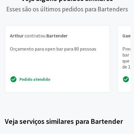
Esses são os últimos pedidos para Bartenders
Arthur
contratou
Bartender
Gael
Orçamento para open bar para 80 pessoas
Preci
bar p
que t
de 15
Pedido atendido
Veja serviços similares para Bartender