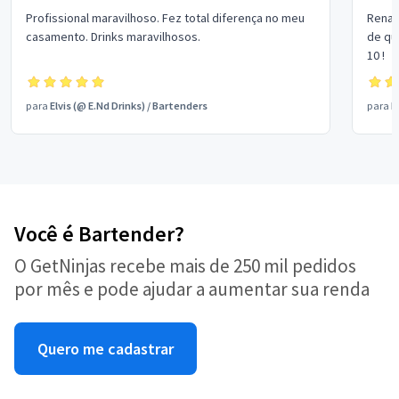
Profissional maravilhoso. Fez total diferença no meu
Renan
casamento. Drinks maravilhosos.
de qu
10 !
para
Elvis (@ E.Nd Drinks)
/
Bartenders
para
M
Você é Bartender?
O GetNinjas recebe mais de 250 mil pedidos
por mês e pode ajudar a aumentar sua renda
Quero me cadastrar