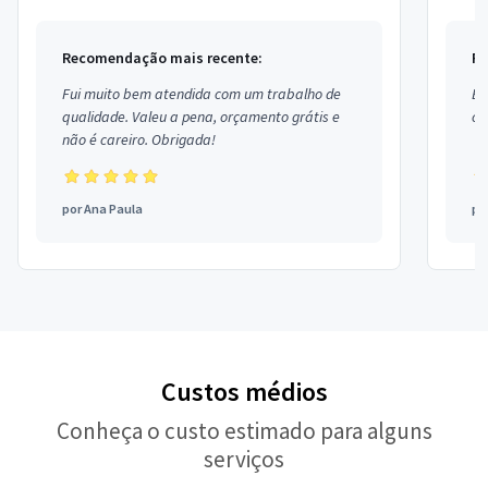
Recomendação mais recente:
Re
Fui muito bem atendida com um trabalho de
Ex
qualidade. Valeu a pena, orçamento grátis e
co
não é careiro. Obrigada!
por
Ana Paula
po
Custos médios
Conheça o custo estimado para alguns
serviços