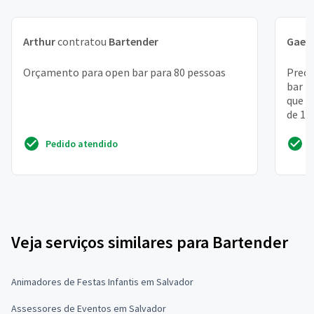
Arthur
contratou
Bartender
Gael
Orçamento para open bar para 80 pessoas
Preci
bar p
que t
de 15
Pedido atendido
Veja serviços similares para Bartender
Animadores de Festas Infantis em Salvador
Assessores de Eventos em Salvador