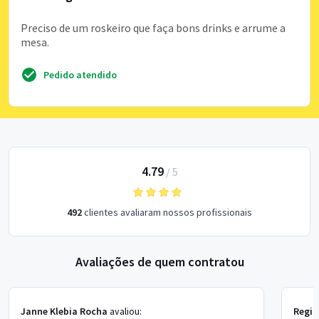
Preciso de um roskeiro que faça bons drinks e arrume a
mesa.
Pedido atendido
4.79
/
5
492
clientes avaliaram nossos profissionais
Avaliações de quem contratou
Janne Klebia Rocha
avaliou:
Regia