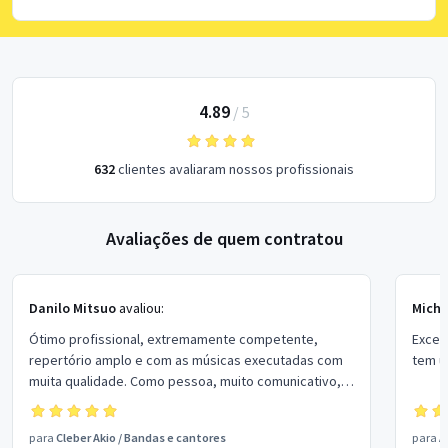
4.89
/
5
632
clientes avaliaram nossos profissionais
Avaliações de quem contratou
Danilo Mitsuo
avaliou:
Miche
Ótimo profissional, extremamente competente,
Excel
repertório amplo e com as músicas executadas com
tem u
muita qualidade. Como pessoa, muito comunicativo,
educado dentre outras qualidades! Recomendo!
para
Cleber Akio
/
Bandas e cantores
para
A