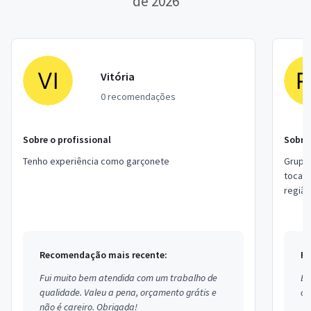
de 2026
Vitória
0 recomendações
Sobre o profissional
Sobre 
Tenho experiência como garçonete
Grupo 
tocamo
região
casame
Recomendação mais recente:
Re
Fui muito bem atendida com um trabalho de
Ex
qualidade. Valeu a pena, orçamento grátis e
co
não é careiro. Obrigada!