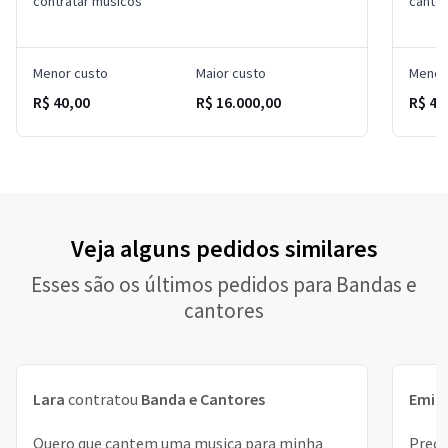
contratar músicos
cantor
Menor custo
Maior custo
Menor
R$ 40,00
R$ 16.000,00
R$ 4.
Veja alguns pedidos similares
Esses são os últimos pedidos para Bandas e
cantores
Lara
contratou
Banda e Cantores
Emill
Quero que cantem uma musica para minha
Preci