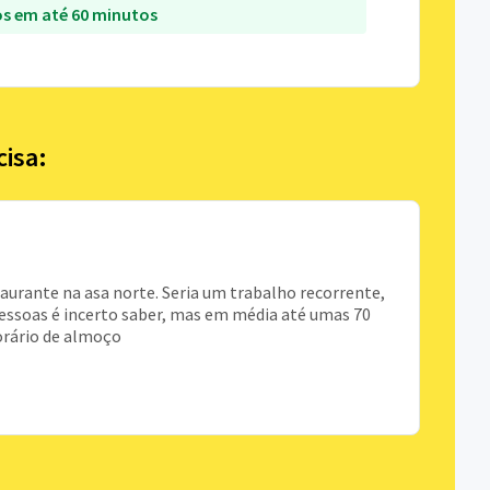
s em até 60 minutos
cisa:
urante na asa norte. Seria um trabalho recorrente,
pessoas é incerto saber, mas em média até umas 70
orário de almoço