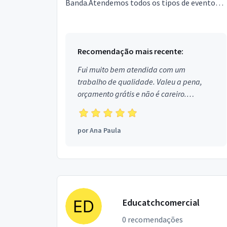
Banda.Atendemos todos os tipos de eventos, e
emespecial: Bailes de casamentos, 15
anos,formaturas, eventos corporati...
Recomendação mais recente:
Fui muito bem atendida com um
trabalho de qualidade. Valeu a pena,
orçamento grátis e não é careiro.
Obrigada!
por
Ana Paula
Educatchcomercial
0 recomendações