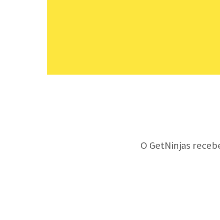
O GetNinjas receb