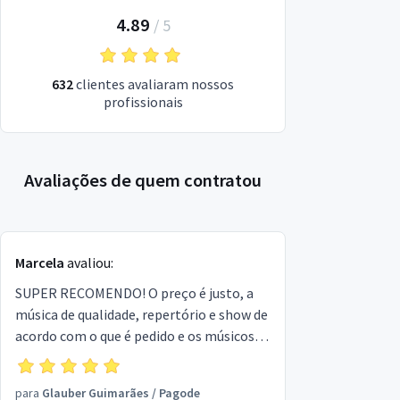
4.89
/
5
632
clientes avaliaram nossos
profissionais
Avaliações de quem contratou
Marcela
avaliou:
SUPER RECOMENDO! O preço é justo, a
música de qualidade, repertório e show de
acordo com o que é pedido e os músicos
são super educados e gentis. Vale muito a
pena contratar pra qualquer tipo de festa.
para
Glauber Guimarães
/
Pagode