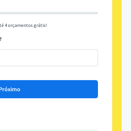
té 4 orçamentos grátis!
?
Próximo