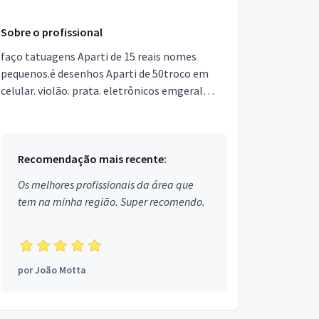
Sobre o profissional
faço tatuagens Aparti de 15 reais nomes
pequenos.é desenhos Aparti de 50troco em
celular. violão. prata. eletrônicos emgeral
vídeo game. ou passo cartão TB. chama
nowhatsapp.
Recomendação mais recente:
Os melhores profissionais da área que
tem na minha região. Super recomendo.
por
João Motta