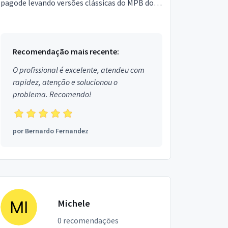
pagode levando versões clássicas do MPB do
Samba atual e do contemporânea através de
versões próp...
Recomendação mais recente:
O profissional é excelente, atendeu com
rapidez, atenção e solucionou o
problema. Recomendo!
por
Bernardo Fernandez
Michele
0 recomendações