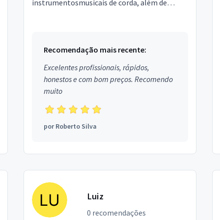
instrumentosmusicais de corda, além de
amplificadores, mesa desom, pedais,
potências e outros na zona leste de...
Recomendação mais recente:
Excelentes profissionais, rápidos,
honestos e com bom preços. Recomendo
muito
por
Roberto Silva
Luiz
0 recomendações