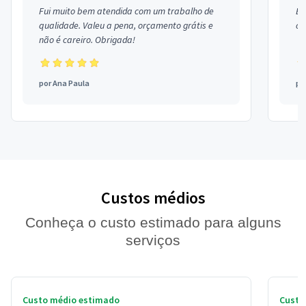
Fui muito bem atendida com um trabalho de
Ex
qualidade. Valeu a pena, orçamento grátis e
co
não é careiro. Obrigada!
por
Ana Paula
po
Custos médios
Conheça o custo estimado para alguns
serviços
Custo médio estimado
Custo