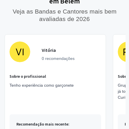
em Belém
Veja as Bandas e Cantores mais bem
avaliadas de 2026
Vitória
0 recomendações
Sobre o profissional
Sobre 
Tenho experiência como garçonete
Grupo
já to
Curiti
festa
confra
Recomendação mais recente:
Re