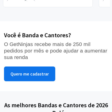
outros eventos, iremos contratar o Ledu
novamente Muito obrigado por tudo
Você é Banda e Cantores?
O GetNinjas recebe mais de 250 mil
pedidos por mês e pode ajudar a aumentar
sua renda
Quero me cadastrar
As melhores Bandas e Cantores de 2026