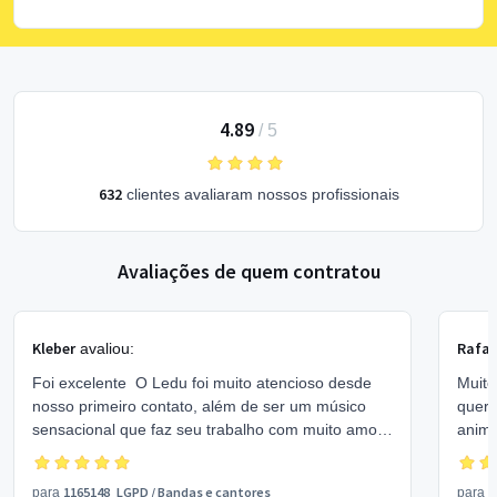
4.89
/
5
632
clientes avaliaram nossos profissionais
Avaliações de quem contratou
Kleber
Rafae
avaliou:
Foi excelente O Ledu foi muito atencioso desde
Muito
nosso primeiro contato, além de ser um músico
querí
sensacional que faz seu trabalho com muito amor
anima
e alegria Toca diversos estilos musicais Sem
parti
palavras para agradecer Concerteza se tivermos
1165148_LGPD
/
Bandas e cantores
A
para
para