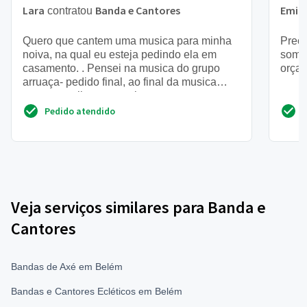
Lara
Banda e Cantores
Emill
contratou
Quero que cantem uma musica para minha
Preci
noiva, na qual eu esteja pedindo ela em
somen
casamento. . Pensei na musica do grupo
orçar
arruaça- pedido final, ao final da musica
entrego a aliança pra ela
Pedido atendido
Veja serviços similares para Banda e
Cantores
Bandas de Axé em Belém
Bandas e Cantores Ecléticos em Belém