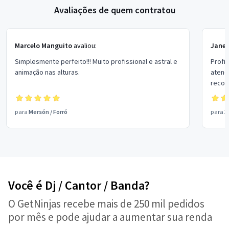
Avaliações de quem contratou
Marcelo Manguito
avaliou:
Janet
Simplesmente perfeito!!! Muito profissional e astral e
Profi
animação nas alturas.
atend
recom
Pedr
para
Mersón
/
Forró
para
3
Você é Dj / Cantor / Banda?
O GetNinjas recebe mais de 250 mil pedidos
por mês e pode ajudar a aumentar sua renda