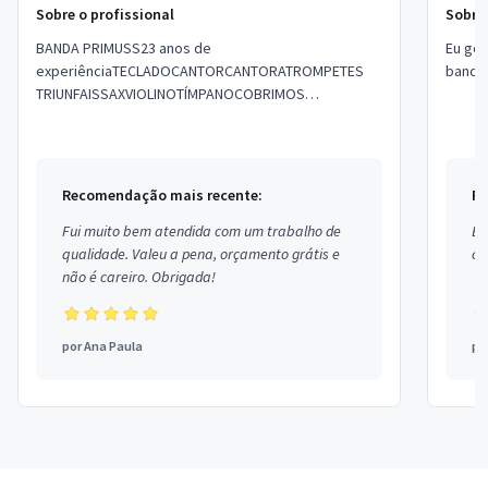
Sobre o profissional
Sobre 
BANDA PRIMUSS23 anos de
Eu gos
experiênciaTECLADOCANTORCANTORATROMPETES
banda.
TRIUNFAISSAXVIOLINOTÍMPANOCOBRIMOS
ORÇAMENTOWHATS ( 15 )
Recomendação mais recente:
Re
Fui muito bem atendida com um trabalho de
Ex
qualidade. Valeu a pena, orçamento grátis e
co
não é careiro. Obrigada!
por
Ana Paula
po