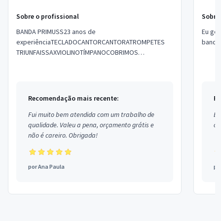
Sobre o profissional
Sobre 
BANDA PRIMUSS23 anos de
Eu gos
experiênciaTECLADOCANTORCANTORATROMPETES
banda.
TRIUNFAISSAXVIOLINOTÍMPANOCOBRIMOS
ORÇAMENTOWHATS ( 15 )
Recomendação mais recente:
Re
Fui muito bem atendida com um trabalho de
Ex
qualidade. Valeu a pena, orçamento grátis e
co
não é careiro. Obrigada!
por
Ana Paula
po