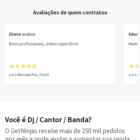
Avaliações de quem contratou
Eliane
avaliou:
Edua
Bons profissionais, ótimo repertório!
Muito
para
Marcelo Paz
/
Forró
para
M
Você é Dj / Cantor / Banda?
O GetNinjas recebe mais de 250 mil pedidos
por mês e pode ajudar a aumentar sua renda