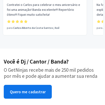
Contratei o Carlos para celebrar o meu aniversário e
Na fas
foi uma animação! Banda excelente!!! Repertório
expli
ótimo!!! Fiquei muito satisfeita!
detal
do or
sensa
para
Carlos Alberto da Costa Santos
/
Axé
para
A
fez u
tínham
na festa elogi
em qu
Você é Dj / Cantor / Banda?
O GetNinjas recebe mais de 250 mil pedidos
por mês e pode ajudar a aumentar sua renda
Quero me cadastrar