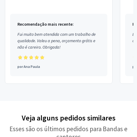
recebem uma foto lembrança na hora! Perfeito ...
repert
Recomendação mais recente:
Re
Fui muito bem atendida com um trabalho de
Ex
qualidade. Valeu a pena, orçamento grátis e
co
não é careiro. Obrigada!
por
Ana Paula
po
Veja alguns pedidos similares
Esses são os últimos pedidos para Bandas e
cantores