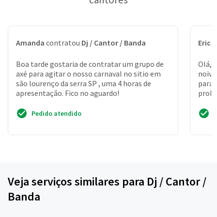
Amanda
contratou
Dj / Cantor / Banda
Erick
Boa tarde gostaria de contratar um grupo de
Olá, 
axé para agitar o nosso carnaval no sitio em
noivo
são lourenço da serra SP , uma 4 horas de
para 
apresentação. Fico no aguardo!
probl
muito
Pedido atendido
Veja serviços similares para Dj / Cantor /
Banda