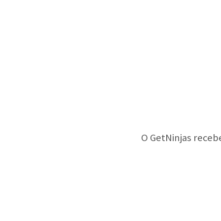
O GetNinjas receb