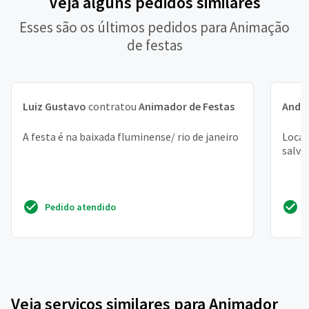
Veja alguns pedidos similares
Esses são os últimos pedidos para Animação
de festas
Luiz Gustavo
contratou
Animador de Festas
Andr
A festa é na baixada fluminense/ rio de janeiro
Local
salva
Pedido atendido
Veja serviços similares para Animador