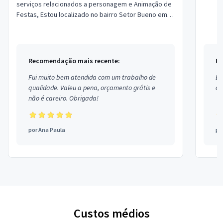
serviços relacionados a personagem e Animação de
Festas, Estou localizado no bairro Setor Bueno em
Goiânia.
Recomendação mais recente:
Re
Fui muito bem atendida com um trabalho de
Ex
qualidade. Valeu a pena, orçamento grátis e
co
não é careiro. Obrigada!
por
Ana Paula
po
Custos médios