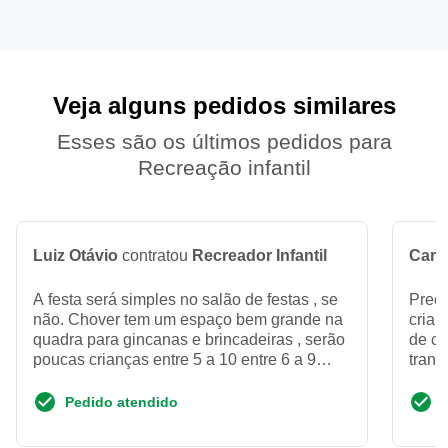
Veja alguns pedidos similares
Esses são os últimos pedidos para
Recreação infantil
Luiz Otávio
contratou
Recreador Infantil
Caro
A festa será simples no salão de festas , se
Preci
não. Chover tem um espaço bem grande na
crian
quadra para gincanas e brincadeiras , serão
de ca
poucas crianças entre 5 a 10 entre 6 a 9
tranq
anos
enqua
Pedido atendido