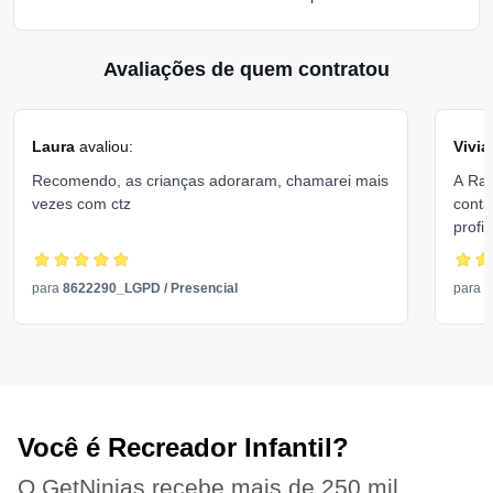
Avaliações de quem contratou
Laura
avaliou:
Vivia
Recomendo, as crianças adoraram, chamarei mais
A Raq
vezes com ctz
conta
profi
e já 
que f
para
8622290_LGPD
/
Presencial
para
R
Você é Recreador Infantil?
O GetNinjas recebe mais de 250 mil