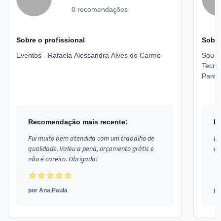
0 recomendações
Sobre o profissional
Sobre
Eventos - Rafaela Alessandra Alves do Carmo
Sou pr
Tecnol
Panfl
Canin
Recomendação mais recente:
R
Fui muito bem atendida com um trabalho de
Ex
qualidade. Valeu a pena, orçamento grátis e
co
não é careiro. Obrigada!
por
Ana Paula
p