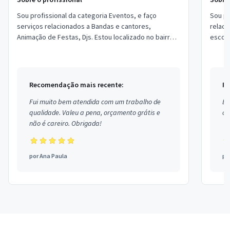
Sou profissional da categoria Eventos, e faço
Sou pr
serviços relacionados a Bandas e cantores,
relaci
Animação de Festas, Djs. Estou localizado no bairro
escola
Vila Tramontano em São Paulo.
Ribeir
Recomendação mais recente:
Re
Fui muito bem atendida com um trabalho de
Ex
qualidade. Valeu a pena, orçamento grátis e
co
não é careiro. Obrigada!
por
Ana Paula
po