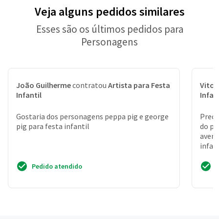
Veja alguns pedidos similares
Esses são os últimos pedidos para
Personagens
João Guilherme
contratou
Artista para Festa
Vitor
Infantil
Infan
Gostaria dos personagens peppa pig e george
Preci
pig para festa infantil
do pe
avent
infan
també
Pedido atendido