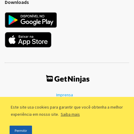
Downloads
Imprensa
Termos de Uso
Política de Privacidade
Este site usa cookies para garantir que você obtenha a melhor
experiência em nosso site.
Saiba mais
©2011 - 2026, GetNinjas LTDA. CNPJ 55.744.877/0001-89 - Rua Dr.
Permitir