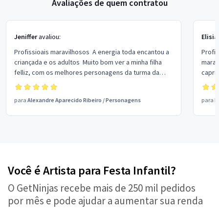
Avaliações de quem contratou
Jeniffer
avaliou:
Elisi
Profissioais maravilhosos A energia toda encantou a
Profi
criançada e os adultos Muito bom ver a minha filha
marav
felliz, com os melhores personagens da turma da
capric
Monica, super recomendo Ótimos personagens,
os do
pessoas e valor Obrigada, fizeram meu dia muito
reco
para
Alexandre Aparecido Ribeiro
/
Personagens
para
B
especial e de todos, principalmente da minha
pequena ❤️
Você é Artista para Festa Infantil?
O GetNinjas recebe mais de 250 mil pedidos
por mês e pode ajudar a aumentar sua renda