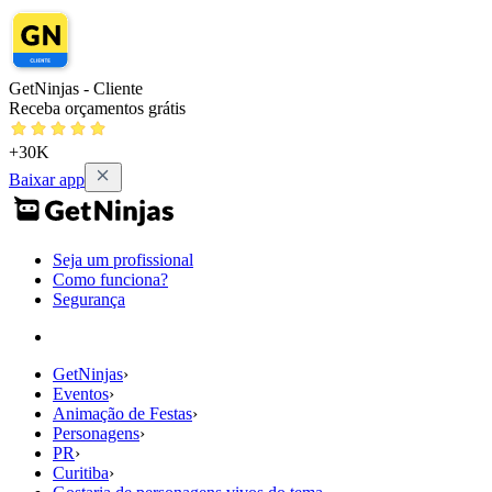
GetNinjas - Cliente
Receba orçamentos grátis
+30K
Baixar app
Seja um profissional
Como funciona?
Segurança
GetNinjas
›
Eventos
›
Animação de Festas
›
Personagens
›
PR
›
Curitiba
›