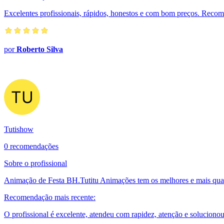
Excelentes profissionais, rápidos, honestos e com bom preços. Reco
por
Roberto Silva
Tutishow
0 recomendações
Sobre o profissional
Animação de Festa BH.Tutitu Animações tem os melhores e mais qual
Recomendação mais recente:
O profissional é excelente, atendeu com rapidez, atenção e solucio