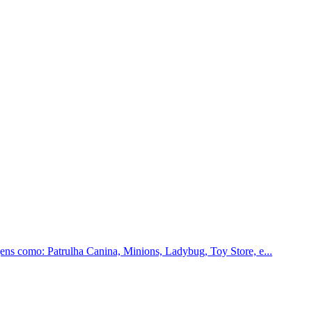
ns como: Patrulha Canina, Minions, Ladybug, Toy Store, e...