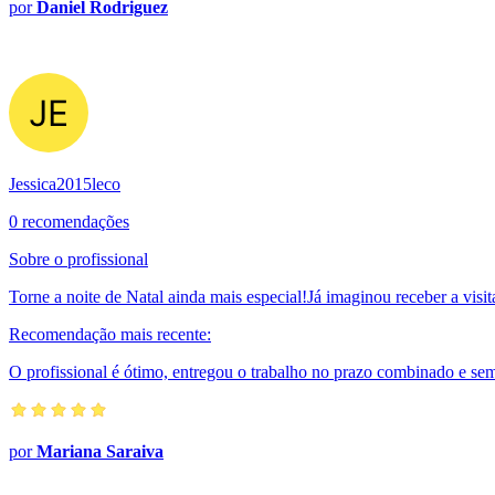
por
Daniel Rodriguez
Jessica2015leco
0 recomendações
Sobre o profissional
Torne a noite de Natal ainda mais especial!Já imaginou receber a visi
Recomendação mais recente:
O profissional é ótimo, entregou o trabalho no prazo combinado e se
por
Mariana Saraiva