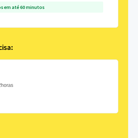
s em até 60 minutos
cisa:
 2horas