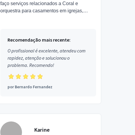
faço serviços relacionados a Coral e
orquestra para casamentos em igrejas,
salões e casas de eventos. Estou localizado
no bairro Boqueirão em Sa...
Recomendação mais recente:
O profissional é excelente, atendeu com
rapidez, atenção e solucionou o
problema. Recomendo!
por
Bernardo Fernandez
Karine