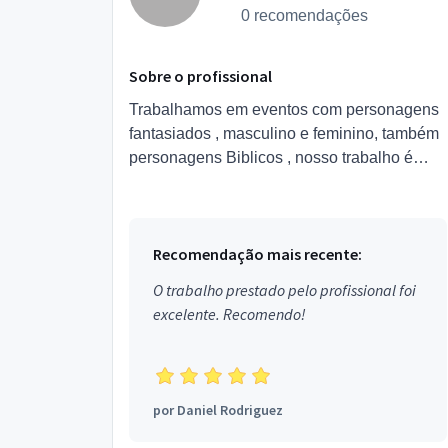
0 recomendações
Sobre o profissional
Trabalhamos em eventos com personagens
fantasiados , masculino e feminino, também
personagens Biblicos , nosso trabalho é
focado em monitoração de crianças nas
festas , interação nas brin...
Recomendação mais recente:
O trabalho prestado pelo profissional foi
excelente. Recomendo!
por
Daniel Rodriguez