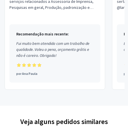
serviços relacionados a Assessoria de Imprensa,
sertanejo• •interior de sã
Pesquisas em geral, Produção, padronização e
@laryl
revisão de conteúdo, Tradução, Tradução Jura...
Recomendação mais recente:
Re
Fui muito bem atendida com um trabalho de
Ex
qualidade. Valeu a pena, orçamento grátis e
co
não é careiro. Obrigada!
por
Ana Paula
po
Veja alguns pedidos similares