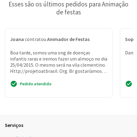
Esses são os últimos pedidos para Animação
de festas
Joana
contratou
Animador de Festas
Soph
Boa tarde, somos uma ong de doenças
Dança
infantis raras e iremos fazer um almoço no dia
25/04/2015. O mesmo será na vila clementino.
Http://projetoatbrasil. Org. Br gostaríamos
de orçar para a...
Pedido atendido
Serviços