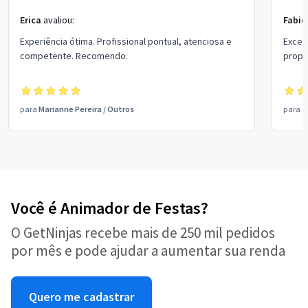
Erica
avaliou:
Fabio
Experiência ótima. Profissional pontual, atenciosa e
Excel
competente. Recomendo.
propo
para
Marianne Pereira
/
Outros
para
a
Você é Animador de Festas?
O GetNinjas recebe mais de 250 mil pedidos
por mês e pode ajudar a aumentar sua renda
Quero me cadastrar