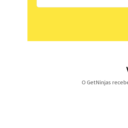
O GetNinjas receb