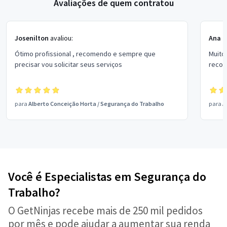
Avaliações de quem contratou
Josenilton
avaliou:
Ana C
Ótimo profissional , recomendo e sempre que
Muito
precisar vou solicitar seus serviços
recom
para
Alberto Conceição Horta
/
Segurança do Trabalho
para
A
Você é Especialistas em Segurança do
Trabalho?
O GetNinjas recebe mais de 250 mil pedidos
por mês e pode ajudar a aumentar sua renda