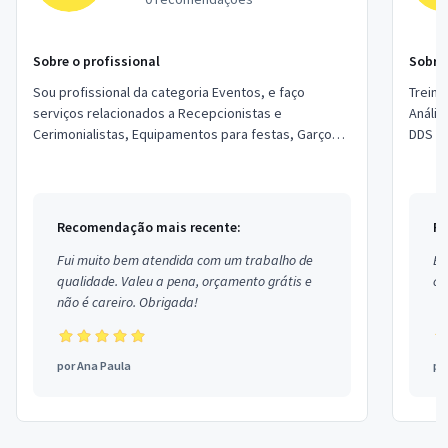
Sobre o profissional
Sobre 
Sou profissional da categoria Eventos, e faço
Treinament
serviços relacionados a Recepcionistas e
Análise prel
Cerimonialistas, Equipamentos para festas, Garçons
DDS Consultoria Inspeção de segurança Relatório de
e Copeiras, Assessor de Eventos, Segurança, Local...
Recomendação mais recente:
Re
Fui muito bem atendida com um trabalho de
Ex
qualidade. Valeu a pena, orçamento grátis e
co
não é careiro. Obrigada!
por
Ana Paula
po