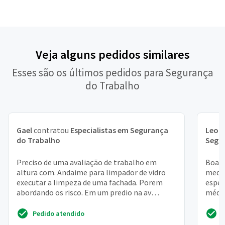
Veja alguns pedidos similares
Esses são os últimos pedidos para Segurança
do Trabalho
Gael
contratou
Especialistas em Segurança
Leon
do Trabalho
Segu
Preciso de uma avaliação de trabalho em
Boa n
altura com. Andaime para limpador de vidro
medic
executar a limpeza de uma fachada. Porem
espec
abordando os risco. Em um predio na av
médic
ipiranga no 4 andar. Con...
pela c
Pedido atendido