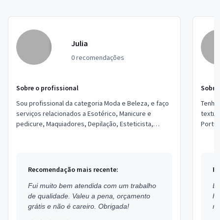
Julia
0 recomendações
Sobre o profissional
Sobre 
Sou profissional da categoria Moda e Beleza, e faço
Tenho 
serviços relacionados a Esotérico, Manicure e
textua
pedicure, Maquiadores, Depilação, Esteticista,
Portu
Artesanato, Designer de Sobrancelhas, Podó...
letras
Recomendação mais recente:
Re
Fui muito bem atendida com um trabalho
Ex
de qualidade. Valeu a pena, orçamento
h
grátis e não é careiro. Obrigada!
mu