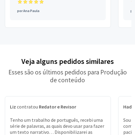
por
Ana Paula
po
Veja alguns pedidos similares
Esses são os últimos pedidos para Produção
de conteúdo
Liz
contratou
Redator e Revisor
Hada
Tenho um trabalho de português, recebi uma
Sou m
série de palavras, as quais devo usar para fazer
com m
um texto narrativo. . . Disponibilizarei as
pacie