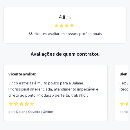
4.8
/
5
65
clientes avaliaram nossos profissionais
Avaliações de quem contratou
Vicente
avaliou:
Blen
Cinco estrelas é muito pouco para a Daiane.
Fez u
Profissional diferenciada, atendimento impecável e
Reco
direto ao ponto. Produção perfeita, trabalho
aprovado. 100% recomendada!
para
Daiane Oliveira
/
Online
para
L