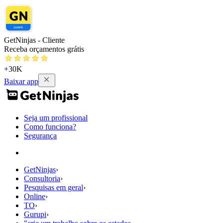
GetNinjas - Cliente
Receba orçamentos grátis
+30K
Baixar app
Seja um profissional
Como funciona?
Segurança
GetNinjas
›
Consultoria
›
Pesquisas em geral
›
Online
›
TO
›
Gurupi
›